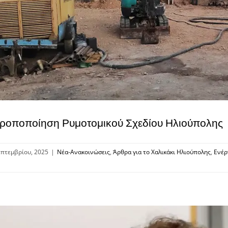
Τροποποίηση Ρυμοτομικού Σχεδίου Ηλιούπολης
επτεμβρίου, 2025
|
Νέα-Ανακοινώσεις
,
Άρθρα για το Χαλικάκι Ηλιούπολης
,
Ενέρ
ίηση
κού