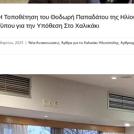
Η Τοποθέτηση του Θοδωρή Παπαδάτου της Ηλίο
Τύπου για την Υπόθεση Στο Χαλικάκι
Μαρτίου, 2025
|
Νέα-Ανακοινώσεις
,
Άρθρα για το Χαλικάκι Ηλιούπολης
,
Αρθρογ
η:
ηση
ου
νη