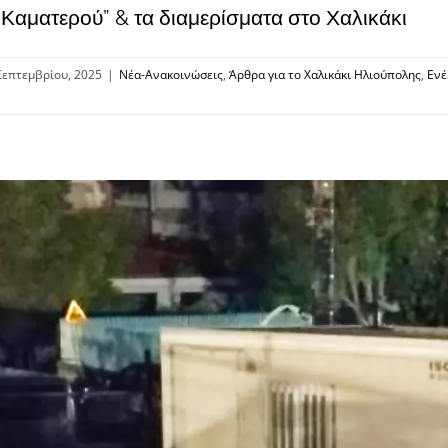
 Καματερού” & τα διαμερίσματα στο Χαλικάκι
Σεπτεμβρίου, 2025
|
Νέα-Ανακοινώσεις
,
Άρθρα για το Χαλικάκι Ηλιούπολης
,
Ενέ
ύ”
ματα