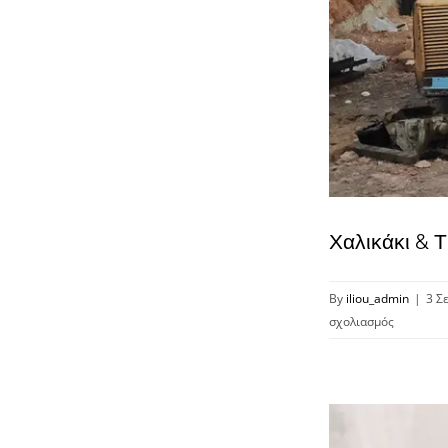
Χαλικάκι & 
By
iliou_admin
|
3 Σ
στο
σχολιασμός
Χαλικάκι
&
Τροποπο
Ρυμοτομι
Σχεδίου