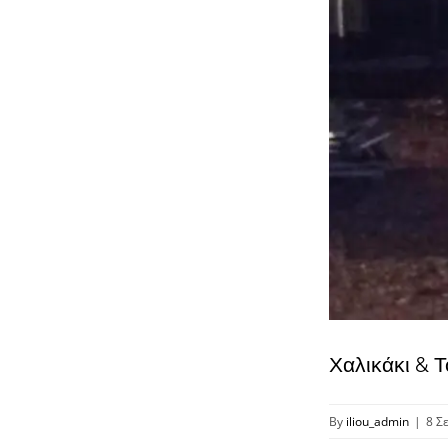
Χαλικάκι & 
By
iliou_admin
|
8 Σ