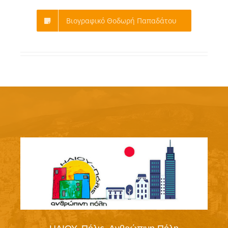
Βιογραφικό Θοδωρή Παπαδάτου