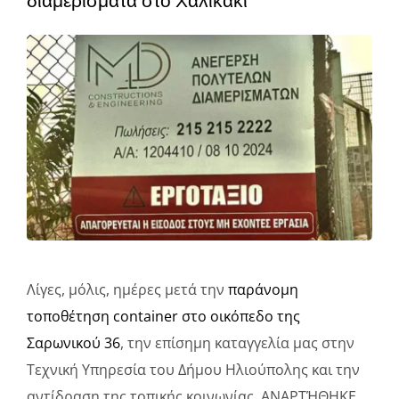
διαμερίσματα στο Χαλικάκι
Φάκελοι
Νέα – Ανακοινώσεις
Αναζήτηση
για:
Πολιτική Απορρήτου
Λίγες, μόλις, ημέρες μετά την
παράνομη
τοποθέτηση container στο οικόπεδο της
Σαρωνικού 36
, την επίσημη καταγγελία μας στην
Τεχνική Υπηρεσία του Δήμου Ηλιούπολης και την
αντίδραση της τοπικής κοινωνίας, ΑΝΑΡΤΉΘΗΚΕ