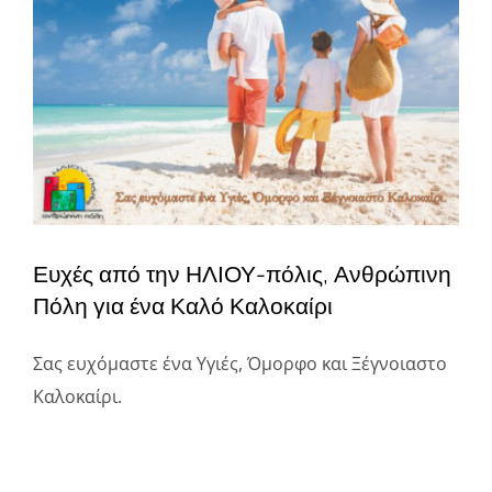
μεγαλύτερης
Φάκελοι
εικόνας
Νέα – Ανακοινώσεις
Αναζήτηση
για:
Πολιτική Απορρήτου
Ευχές από την ΗΛΙΟΥ-πόλις, Ανθρώπινη
Πόλη για ένα Καλό Καλοκαίρι
Σας ευχόμαστε ένα Υγιές, Όμορφο και Ξέγνοιαστο
Καλοκαίρι.