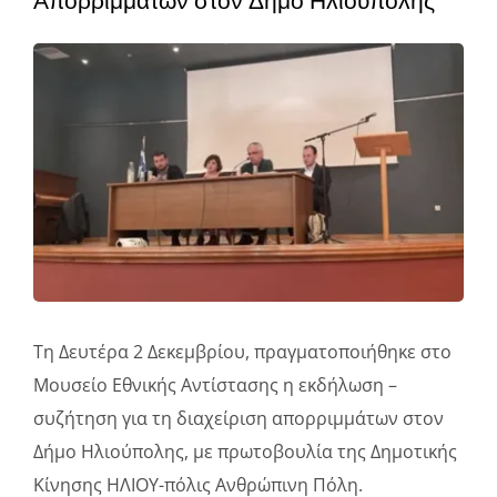
Απορριμμάτων στον Δήμο Ηλιούπολης
Φάκελοι
Νέα – Ανακοινώσεις
Αναζήτηση
για:
Πολιτική Απορρήτου
Τη Δευτέρα 2 Δεκεμβρίου, πραγματοποιήθηκε στο
Μουσείο Εθνικής Αντίστασης η εκδήλωση –
συζήτηση για τη διαχείριση απορριμμάτων στον
Δήμο Ηλιούπολης, με πρωτοβουλία της Δημοτικής
Κίνησης ΗΛΙΟΥ-πόλις Ανθρώπινη Πόλη.