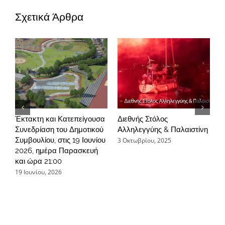
το
Σχετικά Άρθρα
Αλληλέγγυο
Θέατρο
Ηλιούπολης
Έκτακτη και Κατεπείγουσα
Διεθνής Στόλος
Ε
Συνεδρίαση του Δημοτικού
Αλληλεγγύης & Παλαιστίνη
Μ
Συμβουλίου, στις 19 Ιουνίου
π
3 Οκτωβρίου, 2025
2026, ημέρα Παρασκευή
2
και ώρα 21:00
19 Ιουνίου, 2026