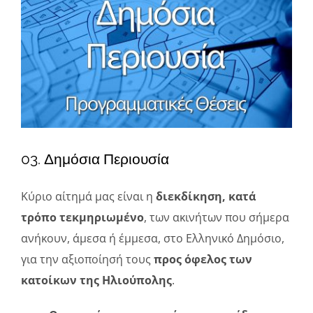
μεγαλύτερης
Φάκελοι
εικόνας
Νέα – Ανακοινώσεις
Αναζήτηση
για:
Πολιτική Απορρήτου
03. Δημόσια Περιουσία
Κύριο αίτημά μας είναι η
διεκδίκηση, κατά
τρόπο τεκμηριωμένο
, των ακινήτων που σήμερα
ανήκουν, άμεσα ή έμμεσα, στο Ελληνικό Δημόσιο,
για την αξιοποίησή τους
προς όφελος των
κατοίκων της Ηλιούπολης
.