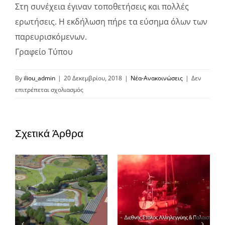
Στη συνέχεια έγιναν τοποθετήσεις και πολλές
ερωτήσεις. Η εκδήλωση πήρε τα εύσημα όλων των
παρευρισκόμενων.
Γραφείο Τύπου
By
iliou_admin
|
20 Δεκεμβρίου, 2018
|
Νέα-Ανακοινώσεις
|
Δεν
στο
επιτρέπεται σχολιασμός
Δελτίο
τύπου
Ηλιούπολη
Σχετικά Άρθρα
20.12.2018