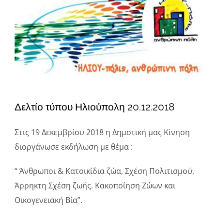
μεγαλύτερης
Φάκελοι
εικόνας
Νέα – Ανακοινώσεις
Αναζήτηση
για:
Πολιτική Απορρήτου
Δελτίο τύπου Ηλιούπολη 20.12.2018
Στις 19 Δεκεμβρίου 2018 η Δημοτική μας Κίνηση
διοργάνωσε εκδήλωση με θέμα :
“ Άνθρωποι & Κατοικίδια ζώα, Σχέση Πολιτισμού,
Άρρηκτη Σχέση ζωής. Κακοποίηση Ζώων και
Οικογενειακή Βία”.