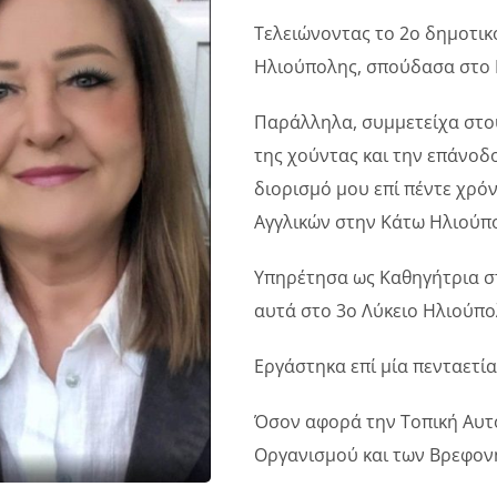
Τελειώνοντας το 2ο δημοτικ
Ηλιούπολης, σπούδασα στο Ε
Παράλληλα, συμμετείχα στου
της χούντας και την επάνοδ
διορισμό μου επί πέντε χρό
Αγγλικών στην Κάτω Ηλιούπ
Υπηρέτησα ως Καθηγήτρια στ
αυτά στο 3ο Λύκειο Ηλιούπο
Εργάστηκα επί μία πενταετία
Όσον αφορά την Τοπική Αυτο
Οργανισμού και των Βρεφον