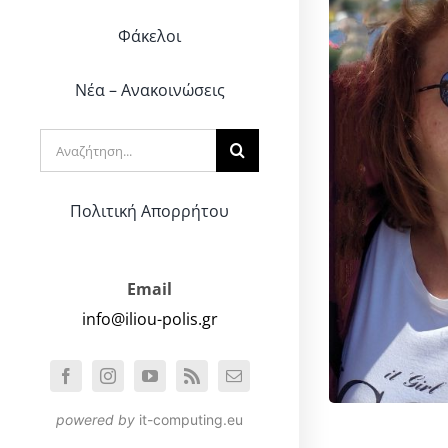
Φάκελοι
Νέα – Ανακοινώσεις
Αναζήτηση
για:
Πολιτική Απορρήτου
Email
info@iliou-polis.gr
powered by
it-computing.eu