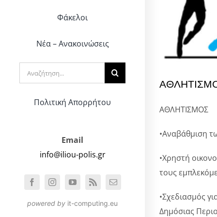
Φάκελοι
Νέα – Ανακοινώσεις
Αναζήτηση
ΑΘΛΗΤΙΣΜ
για:
Πολιτική Απορρήτου
ΑΘΛΗΤΙΣΜΟΣ
•Αναβάθμιση τ
Email
info@iliou-polis.gr
•Χρηστή οικονο
τους εμπλεκόμε
•Σχεδιασμός γι
powered by
it-computing.eu
Δημόσιας Περιο