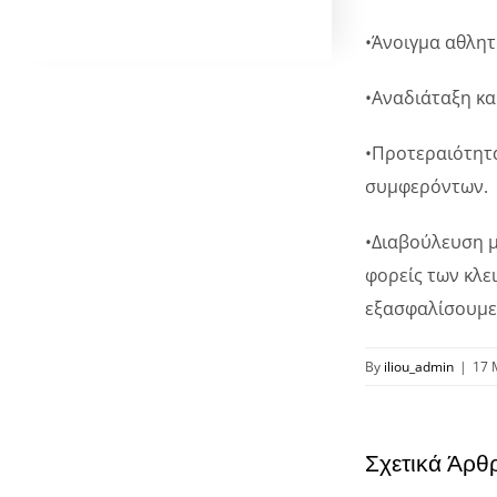
•Άνοιγμα αθλητ
•Αναδιάταξη κα
•Προτεραιότητα
συμφερόντων.
•Διαβούλευση μ
φορείς των κλε
εξασφαλίσουμε
By
iliou_admin
|
17 
Σχετικά Άρθ