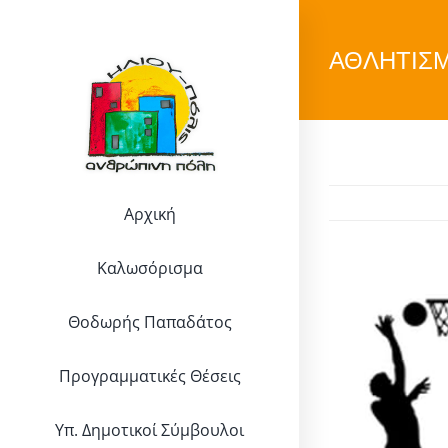
Μετάβαση
στο
ΑΘΛΗΤΙΣ
περιεχόμενο
Αρχική
Καλωσόρισμα
Προβολή
Θοδωρής Παπαδάτος
μεγαλύτερης
εικόνας
Προγραμματικές Θέσεις
Υπ. Δημοτικοί Σύμβουλοι